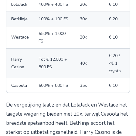
LolaJack
400% + 400 FS
20x
€ 10
1
BetNinja
100% + 100 FS
30x
€ 20
2
550% + 1.000
Westace
20x
€ 10
1
FS
€ 20 /
Harry
Tot € 12.000 +
40x
<€ 1
1
Casino
800 FS
crypto
Casoola
500% + 800 FS
35x
€ 10
1
De vergelijking laat zien dat LolaJack en Westace het
laagste wagering bieden met 20x, terwijl Casoola het
breedste spelaanbod heeft. BetNinja scoort het
sterkst op uitbetalingssnelheid. Harry Casino is de