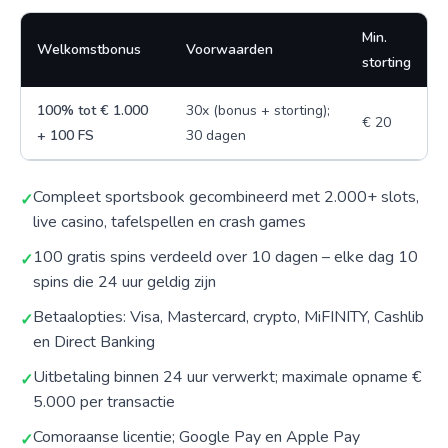
Min.
Welkomstbonus
Voorwaarden
storting
100% tot € 1.000
30x (bonus + storting);
€ 20
+ 100 FS
30 dagen
Compleet sportsbook gecombineerd met 2.000+ slots,
live casino, tafelspellen en crash games
100 gratis spins verdeeld over 10 dagen – elke dag 10
spins die 24 uur geldig zijn
Betaalopties: Visa, Mastercard, crypto, MiFINITY, Cashlib
en Direct Banking
Uitbetaling binnen 24 uur verwerkt; maximale opname €
5.000 per transactie
Comoraanse licentie; Google Pay en Apple Pay