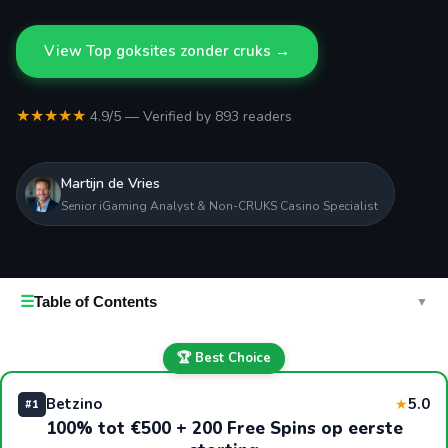
View Top goksites zonder cruks →
★★★★★
4.9/5 — Verified by 893 readers
Martijn de Vries
Senior iGaming Analyst & Non-CRUKS Casino Specialist
☰
Table of Contents
▼
🏆 Best Choice
Betzino
5.0
★
#1
100% tot €500 + 200 Free Spins op eerste