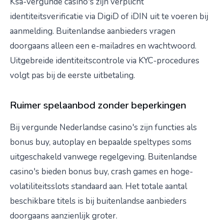
Ksa-vergunde casino's zijn verplicht
identiteitsverificatie via DigiD of iDIN uit te voeren bij
aanmelding. Buitenlandse aanbieders vragen
doorgaans alleen een e-mailadres en wachtwoord.
Uitgebreide identiteitscontrole via KYC-procedures
volgt pas bij de eerste uitbetaling.
Ruimer spelaanbod zonder beperkingen
Bij vergunde Nederlandse casino's zijn functies als
bonus buy, autoplay en bepaalde speltypes soms
uitgeschakeld vanwege regelgeving. Buitenlandse
casino's bieden bonus buy, crash games en hoge-
volatiliteitsslots standaard aan. Het totale aantal
beschikbare titels is bij buitenlandse aanbieders
doorgaans aanzienlijk groter.