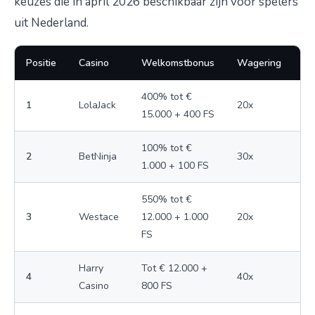
keuzes die in april 2026 beschikbaar zijn voor spelers
uit Nederland.
Positie
Casino
Welkomstbonus
Wagering
Li
400% tot €
Ge
1
LolaJack
20x
15.000 + 400 FS
to
100% tot €
C
2
BetNinja
30x
1.000 + 100 FS
(A
550% tot €
3
Westace
12.000 + 1.000
20x
Co
FS
Harry
Tot € 12.000 +
4
40x
Co
Casino
800 FS