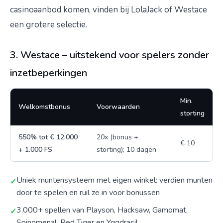
casinoaanbod komen, vinden bij LolaJack of Westace
een grotere selectie.
3. Westace – uitstekend voor spelers zonder
inzetbeperkingen
Min.
Welkomstbonus
Voorwaarden
storting
550% tot € 12.000
20x (bonus +
€ 10
+ 1.000 FS
storting); 10 dagen
Uniek muntensysteem met eigen winkel: verdien munten
door te spelen en ruil ze in voor bonussen
3.000+ spellen van Playson, Hacksaw, Gamomat,
Spinomenal, Red Tiger en Yggdrasil