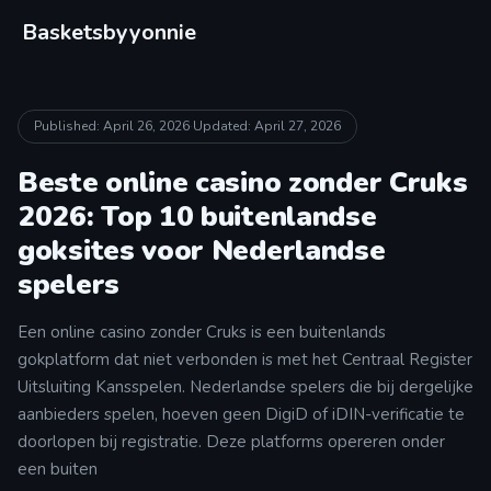
Basketsbyyonnie
Published: April 26, 2026
·
Updated: April 27, 2026
Beste online casino zonder Cruks
2026: Top 10 buitenlandse
goksites voor Nederlandse
spelers
Een online casino zonder Cruks is een buitenlands
gokplatform dat niet verbonden is met het Centraal Register
Uitsluiting Kansspelen. Nederlandse spelers die bij dergelijke
aanbieders spelen, hoeven geen DigiD of iDIN-verificatie te
doorlopen bij registratie. Deze platforms opereren onder
een buiten