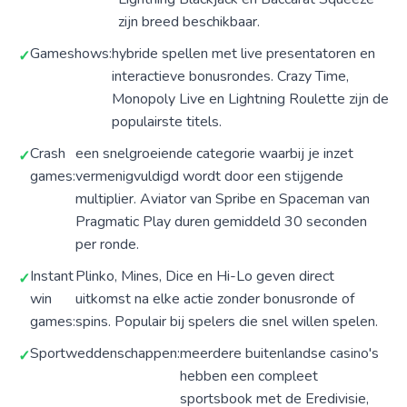
zijn breed beschikbaar.
Gameshows:
hybride spellen met live presentatoren en
interactieve bonusrondes. Crazy Time,
Monopoly Live en Lightning Roulette zijn de
populairste titels.
Crash
een snelgroeiende categorie waarbij je inzet
games:
vermenigvuldigd wordt door een stijgende
multiplier. Aviator van Spribe en Spaceman van
Pragmatic Play duren gemiddeld 30 seconden
per ronde.
Instant
Plinko, Mines, Dice en Hi-Lo geven direct
win
uitkomst na elke actie zonder bonusronde of
games:
spins. Populair bij spelers die snel willen spelen.
Sportweddenschappen:
meerdere buitenlandse casino's
hebben een compleet
sportsbook met de Eredivisie,