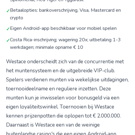
Betaalopties: bankoverschrijving, Visa, Mastercard en
crypto
Eigen Android-app beschikbaar voor mobiel spelen
Costa Rica-inschrijving; wagering 20x; uitbetaling 1-3
werkdagen; minimale opname € 10
Westace onderscheidt zich van de concurrentie met
het muntensysteem en de uitgebreide VIP-club.
Spelers verdienen munten via wekelijkse uitdagingen,
toernooideelname en reguliere inzetten. Deze
munten kun je inwisselen voor bonusgeld via een
eigen loyaliteitswinkel. Toernooien bij Westace
kennen prijzenpotten die oplopen tot € 2.000.000.
Daarnaast is Westace een van de weinige
buitenlandse casino's die een eigen Android-app